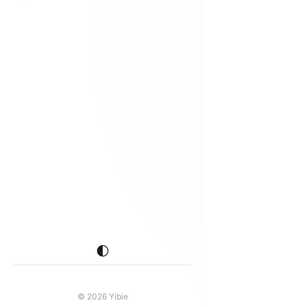
🌓
© 2026 Yibie