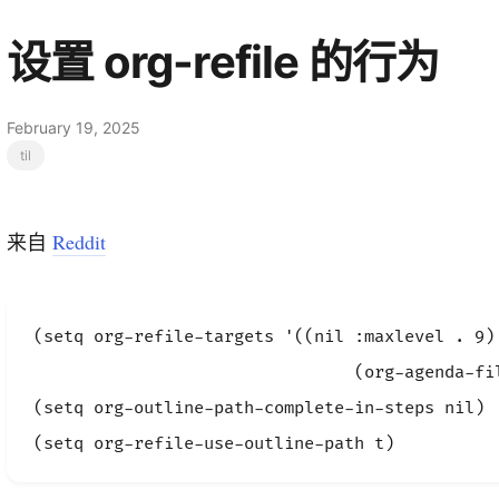
设置 org-refile 的行为
February 19, 2025
til
来自
Reddit
(setq org-refile-targets '((nil :maxlevel .
                                (org-agenda-fil
(setq org-outline-path-complete-in-steps nil)  