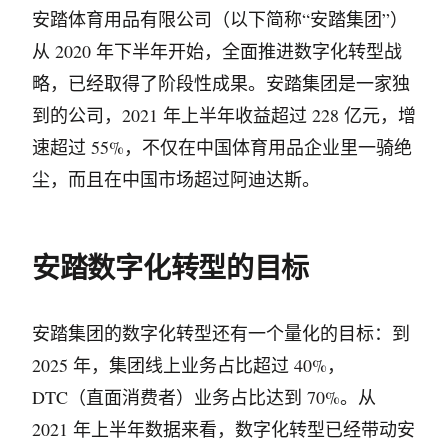
安踏体育用品有限公司（以下简称“安踏集团”）
从 2020 年下半年开始，全面推进数字化转型战
略，已经取得了阶段性成果。安踏集团是一家独
到的公司，2021 年上半年收益超过 228 亿元，增
速超过 55%，不仅在中国体育用品企业里一骑绝
尘，而且在中国市场超过阿迪达斯。
安踏数字化转型的目标
安踏集团的数字化转型还有一个量化的目标：到
2025 年，集团线上业务占比超过 40%，
DTC（直面消费者）业务占比达到 70%。从
2021 年上半年数据来看，数字化转型已经带动安