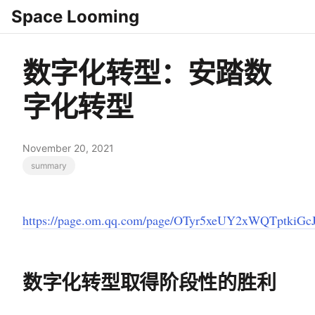
Space Looming
数字化转型：安踏数
字化转型
November 20, 2021
summary
https://page.om.qq.com/page/OTyr5xeUY2xWQTptkiG
数字化转型取得阶段性的胜利