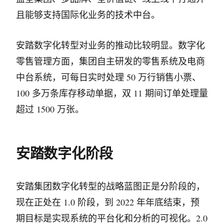
且能够支持国际化业务的技术中台。
安踏数字化转型对业务的推动比较明显。数字化
零售管理方面，集团自主研发的零售系统及电商
中台系统，可每日实时处理 50 万行销售小票、
100 多万条库存移动单据，双 11 期间订单处理量
超过 1500 万张。
安踏数字化阶段
安踏集团数字化转型的战略蓝图正是分阶段的，
现在正处在 1.0 阶段，到 2022 年年底结束，预
期目标是实现系统的平台化和分析的可视化。2.0