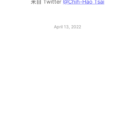
来自 Twitter
@Chih-Hao Tsai
April 13, 2022