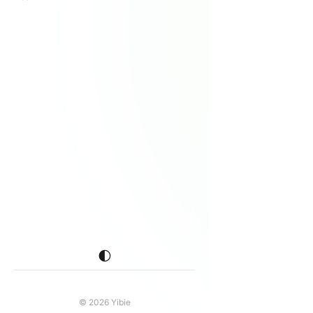
🌓
© 2026 Yibie