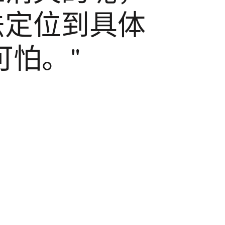
法定位到具体
可怕。"