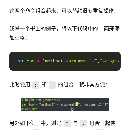
这两个命令组合起来，可以节约很多重复操作。
我举一个书上的例子，将以下代码中的 + 两旁添
加空格：
var
foo
=
"method("
+
argument1
+
","
+
argument2
此时使用
和
的组合，就非常方便：
;
.
另外如下例子中，则是
与
组合一起使
*
.