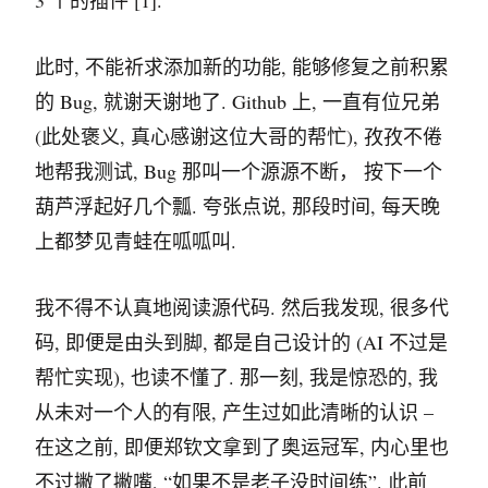
3 个的插件 [1].
此时, 不能祈求添加新的功能, 能够修复之前积累
的 Bug, 就谢天谢地了. Github 上, 一直有位兄弟
(此处褒义, 真心感谢这位大哥的帮忙), 孜孜不倦
地帮我测试, Bug 那叫一个源源不断， 按下一个
葫芦浮起好几个瓢. 夸张点说, 那段时间, 每天晚
上都梦见青蛙在呱呱叫.
我不得不认真地阅读源代码. 然后我发现, 很多代
码, 即便是由头到脚, 都是自己设计的 (AI 不过是
帮忙实现), 也读不懂了. 那一刻, 我是惊恐的, 我
从未对一个人的有限, 产生过如此清晰的认识 –
在这之前, 即便郑钦文拿到了奥运冠军, 内心里也
不过撇了撇嘴, “如果不是老子没时间练”. 此前