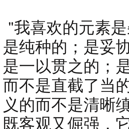
"我喜欢的元素
是纯种的；是妥
是一以贯之的；
而不是直截了当
义的而不是清晰
既客观又倔强，