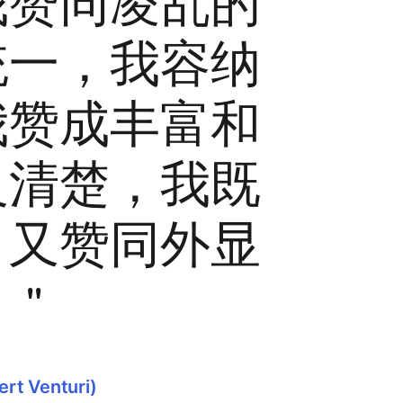
我赞同凌乱的
统一，我容纳
我赞成丰富和
义清楚，我既
，又赞同外显
"
 Venturi)