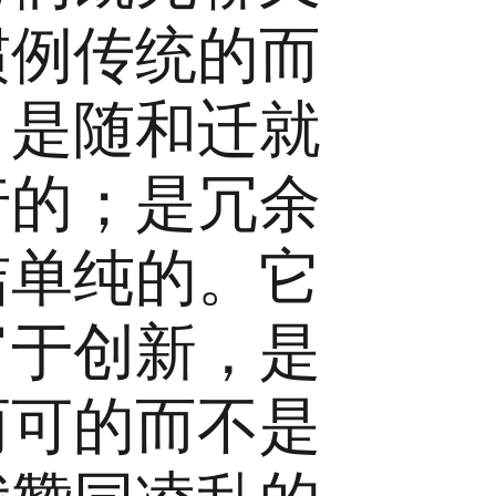
惯例传统的而
；是随和迁就
行的；是冗余
洁单纯的。它
富于创新，是
两可的而不是