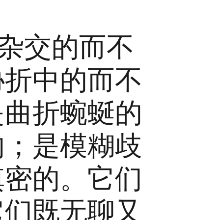
是杂交的而不
协折中的而不
是曲折蜿蜒的
的；是模糊歧
缜密的。它们
它们既无聊又