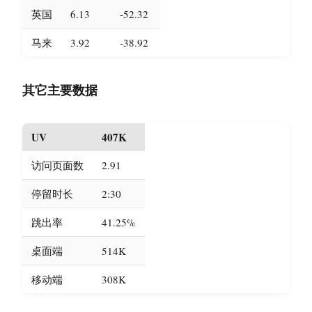
英国
6.13
-52.32
马来
3.92
-38.92
其它主要数据
UV
407K
访问页面数
2.91
停留时长
2:30
跳出率
41.25%
桌面端
514K
移动端
308K