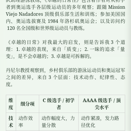
队助理游泳教练
，
《卓越的日常性》包含着作者对从初学
者到奥运选手各层级运动员的多年观察；跟随
Mission
Viejo Nadadores
顶级俱乐部生活和训练；参加美国国
内、奥运选拔赛及
1984
年洛杉矶奥运会；以及访问约
120
名全国级和世界级运动员与教练。
《卓越的日常》对我最大的启发，则是告诉我
3
个道
理：
1.
卓越的表现，来自「质变
」
；
2.
一昧的追求「量
变
」
，是不会卓越的；
3.
卓越是可拆解的。
丹尼尔教授观察到，乡村俱乐部的游泳运动员和奥运冠军
之间的差异，来自
3
个层面：技术动作、纪律性、态
度。
维
C
级选手
/
初学
AAAA
级选手
/
顶
细分项
度
者
尖水平
技
动作效
动作幅度大，力
动作紧凑，发力路
术
率
量分散
径优化