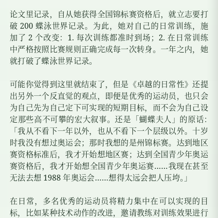
论文里记录，自从她获得全国锦标赛资格后，就立志要打
破
200
蝶泳世界记录。为此，她对自己的日常训练，施
加了
2
个改变：
1.
每次训练都准时到场；
2.
在日常训练
中严格按照比赛规则正确完成每一次转身。一年之内，她
就打破了蝶泳世界记录。
可能你觉得到这里就结束了，但是《卓越的日常性》还提
出另外一个反直觉的观点，即便是优秀的运动员，也只会
为自己先为自己定下可实现的短期目标，而不会为自己设
定那些高不可攀的宏大叙事。还是「蝴蝶夫人」的原话
：
「我从不看下一年以外，也从不看下一个层级以外。十岁
时我没有想过奥运会；那时我想的是州锦标赛。达到地区
赛资格标准后，我才开始想地区赛；达到全国青少年奥运
赛资格后，我才开始想全国青少年奥运赛……我现在甚至
无法去想
1988
年奥运会……想得太远会把人压垮
。
」
在日常，多名优秀的运动员将精力集中在可以实现的目
标，比如某种技术动作的改进，邀请教练对训练效果进行