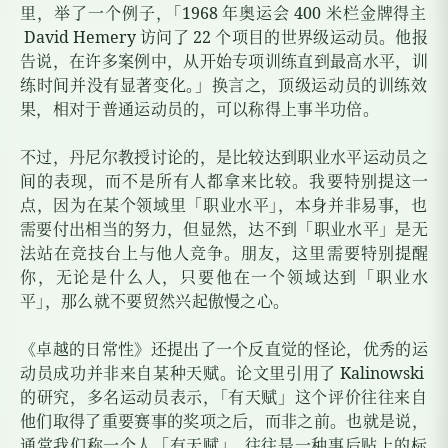
里，举了一个例子
，
「
1968
年奥运会
400
米栏金牌得主
David Hemery
访问了
22
个项目的世界级运动员。他报
告说，在许多案例中，从开始专项训练直到最高水平，训
练时间并没有显著变化
。
」换言之，顶级运动员的训练效
果，相对于普通运动员的，可以称得上事半功倍。
不过，丹尼尔教授讨论的，是比较达到职业水平运动员之
间的表现，而不是所有人都拿来比较。我要特别提这一
点，因为在某个领域里「职业水平
」
，本身并非易事，也
需要付出相当的努力，但显然，达不到「职业水平」是无
法站在竞技台上与他人竞争。朋友，这里需要特别提醒
你，无论是什么人，只要他在一个领域达到「职业水
平
」
，那么就不要贸然兴起傲慢之心。
《卓越的日常性》还提出了一个反直觉的怪论，优秀的运
动员成功并非来自某种天赋。论文里引用了
Kalinowski
的研究，多名运动员表示
，
「有天赋」这个评价往往来自
他们取得了重要赛事的奖项之后，而非之前。也就是说，
通常我们称一个人「有天赋
」
，往往是一种事后贴上的标