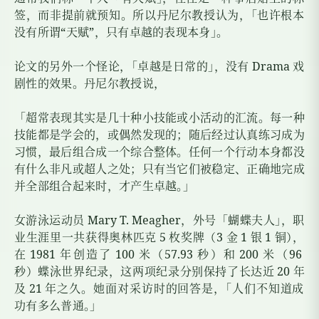
签，而非提前就预知。所以丹尼尔教授认为
，
「也许根本
没有所谓“天赋”，只有卓越的表现本身
」
。
论文的另外一个怪论
，
「卓越是日常的
」
，没有
Drama
戏
剧性的效果。丹尼尔教授说，
「超常表现其实是几十种小技能或小活动的汇流。每一种
技能都是学会的，或偶然发现的；随后经过认真练习成为
习惯，最后组合成一个综合整体。任何一个行动本身都没
有什么非凡或超人之处；只有当它们被稳定、正确地完成
并全部组合起来时，才产生卓越
。
」
女游泳运动员
Mary T. Meagher
，外号「蝴蝶夫人
」
，职
业生涯里一共获得奥林匹克
5
枚奖牌（
3
金
1
银
1
铜
）
，
在
1981
年创造了
100
米（
57.93
秒）和
200
米（
96
秒）蝶泳世界纪录，这两项纪录分别保持了长达近
20
年
及
21
年之久。她面对采访时的回答是
，
「人们不知道成
功有多么普通
。
」