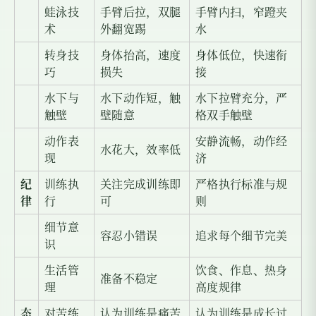
蛙泳技
手臂后拉，双腿
手臂内扫，窄蹬夹
术
外翻宽踢
水
转身技
身体抬高，速度
身体低位，快速衔
巧
损失
接
水下与
水下动作短，触
水下拉臂充分，严
触壁
壁随意
格双手触壁
动作表
安静流畅，动作经
水花大，效率低
现
济
纪
训练执
关注完成训练即
严格执行标准与规
律
行
可
则
细节意
容忍小错误
追求每个细节完美
识
生活管
饮食、作息、热身
准备不稳定
理
高度规律
态
对苦练
认为训练是痛苦
认为训练是成长过