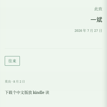
此致
一斌
2026
年
7
月
27
日
往来
莫良
·
8
月
2
日
下载个中文版放
kindle
读